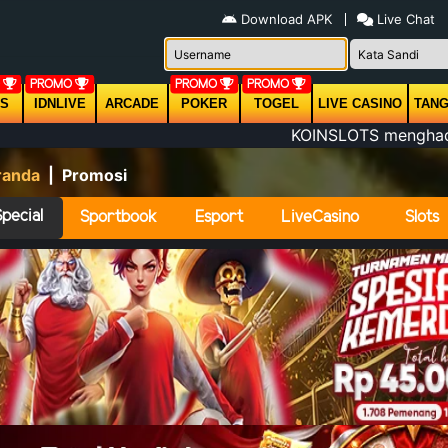
Download APK
Live Chat
O
PROMO
PROMO
PROMO
TS
IDNLIVE
ARCADE
POKER
TOGEL
LIVE CASINO
TAN
OINSLOTS menghadirkan sistem DEPOSIT YANG SEMAKIN MUDA
randa
Promosi
Special
Sportbook
Esport
LiveCasino
Slots