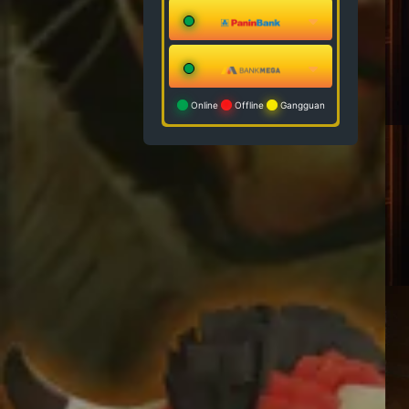
Online
Offline
Gangguan