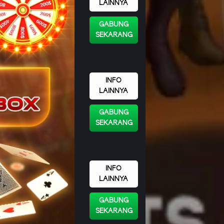
LAINNYA
GABUNG
SEKARANG
INFO
LAINNYA
GABUNG
SEKARANG
INFO
LAINNYA
GABUNG
SEKARANG