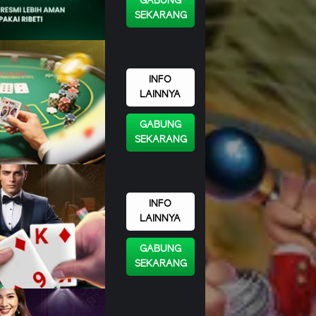
GABUNG
SEKARANG
INFO
LAINNYA
GABUNG
SEKARANG
INFO
LAINNYA
GABUNG
SEKARANG