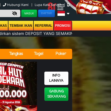
Hubungi Kami
Lupa Kata Sandi?
DAFTAR
GKAS
TEMBAK IKAN
REFERRAL
PROMOSI
H Dengan FITUR Terbaru, Deposit Via : - VIRTUAL ACCOUN
Tangkas
Togel
Poker
INFO
LAINNYA
GABUNG
SEKARANG