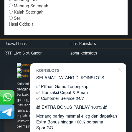
Jadwal bank
Link Koinslots
RTP Live Slot Gacor
zona-koinslots
KOINSLOTS
SELAMAT DATANG DI KOINSLOTS
Koinslot menghadirkan beberapa permainan live casino
✅ Pilihan Game Terlengkap
dengan kerjasama melalui beberapa provider judi online
✅ Transaksi Cepat & Aman
terbaik di dunia, misalnya pragmatic play, evolution
✅ Customer Service 24/7
gaming, sbobet casino, WM Casino, Sexy Gaming, eBet,
PlayTech, dan berbagai macam jenis provider terbaik
🎁 EXTRA BONUS PARLAY 100% 🎁
lainnya. Anda bisa melalukan betting mulai dari Rp 5rb
Menang parlay minimal 4 leg dan dapatkan
rupiah saja untuk dapat mencoba bermain di situs
Extra Bonus hingga 100% bersama
koinslot. Cukup gunakan 1 ID saja untuk semua jenis
SportGG
permainan.