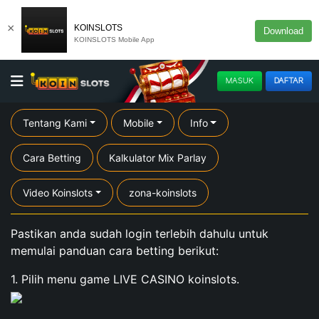
×
KOINSLOTS
Download
KOINSLOTS Mobile App
MASUK
DAFTAR
Tentang Kami
Mobile
Info
Cara Betting
Kalkulator Mix Parlay
Video Koinslots
zona-koinslots
Pastikan anda sudah login terlebih dahulu untuk
memulai panduan cara betting berikut:
1. Pilih menu game LIVE CASINO koinslots.