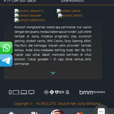
RTP Live Slot Gacor
zona-koinslots
Koinslot menghadirkan beberapa permainan live casino
dengan kerjasama melalui beberapa provider judi online
terbaik di dunia, misalnya pragmatic play, evolution
gaming, sbobet casino, WM Casino, Sexy Gaming, eBet,
PlayTech, dan berbagai macam jenis provider terbaik
lainnya. Anda bisa melalukan betting mulai dari Rp 5rb
rupiah saja untuk dapat mencoba bermain di situs
koinslot. Cukup gunakan 1 ID saja untuk semua jenis
permainan.
Copyright © - KOINSLOTS. Seluruh hak cipta dilindungi