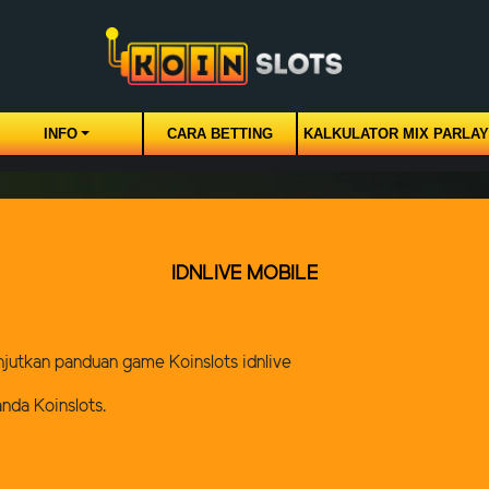
INFO
CARA BETTING
KALKULATOR MIX PARLA
IDNLIVE MOBILE
njutkan panduan game Koinslots idnlive
nda Koinslots.