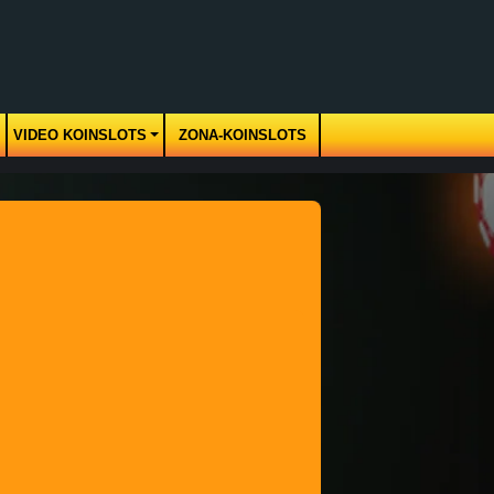
Y
VIDEO KOINSLOTS
ZONA-KOINSLOTS