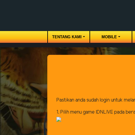
TENTANG KAMI
MOBILE
Pastikan anda sudah login untuk mela
1. Pilih menu game IDNLIVE pada bera