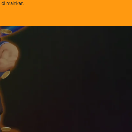
n di mainkan.